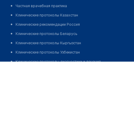
Частная врачебная практика
Клинические протоколы Казахстан
Клинические рекомендации Россия
Клинические протоколы Беларусь
Клинические протоколы Кыргызстан
Клинические протоколы Узбекистан
Клинические протоколы диагностики и лечения
Поликлиника "ШИПАГЕР"
Обзоры мировой медицинской периодики
Позвонить
Заболевания: обзорные статьи
Новости здравоохранения
Медикаменты
Лабораторные показатели
Медицинские термины
Мобильные приложения
клиникам