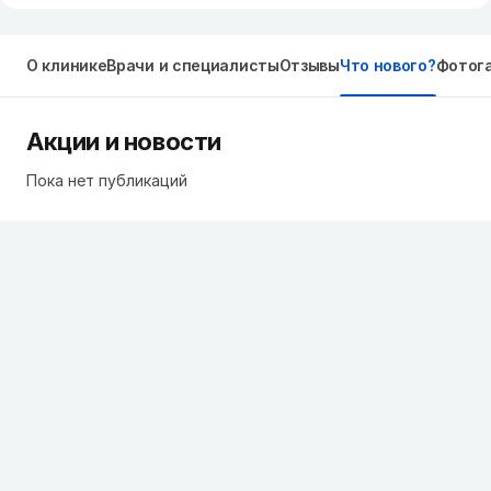
О клинике
Врачи и специалисты
Отзывы
Что нового?
Фотог
Акции и новости
Пока нет публикаций