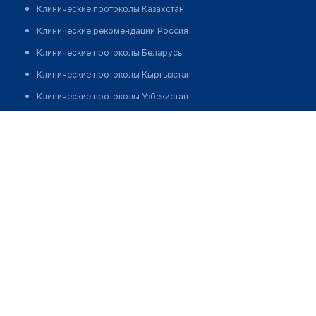
Клинические протоколы Казахстан
Клинические рекомендации Россия
Клинические протоколы Беларусь
Клинические протоколы Кыргызстан
Клинические протоколы Узбекистан
Клинические протоколы диагностики и лечения
Поликлиника "ШИПАГЕР"
Обзоры мировой медицинской периодики
Позвонить
Заболевания: обзорные статьи
Новости здравоохранения
Медикаменты
Лабораторные показатели
Медицинские термины
Мобильные приложения
клиникам
МИС для клиники