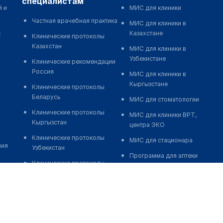
специалистам
й и
МИС для клиники
Частная врачебная практика
МИС для клиники в
к
Казахстане
Клинические протоколы
Казахстан
МИС для клиники в
Узбекистане
Клинические рекомендации
Россия
МИС для клиники в
Кыргызстане
Клинические протоколы
Беларусь
МИС для стоматологии
Клинические протоколы
МИС для клиники ВРТ,
Кыргызстан
центра ЭКО
Клинические протоколы
МИС для стационара
ния
Узбекистан
Программа для аптеки
Клинические протоколы
Автоматизация блока
диагностики и лечения
питания
Обзоры мировой
Реклама и продвижение
медицинской периодики
клиник
Заболевания: обзорные
Разработка сайта клиники