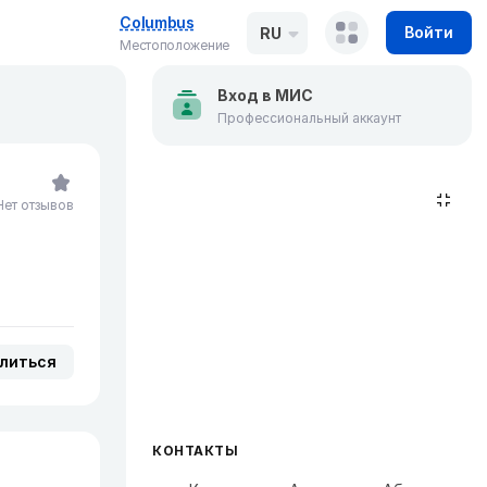
Columbus
Войти
RU
Местоположение
Вход в МИС
Профессиональный аккаунт
Нет отзывов
литься
КОНТАКТЫ