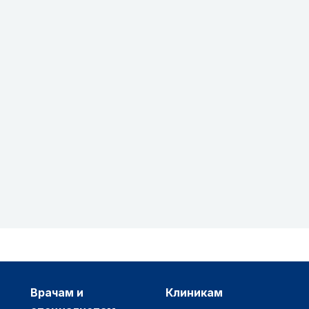
врачам и
клиникам