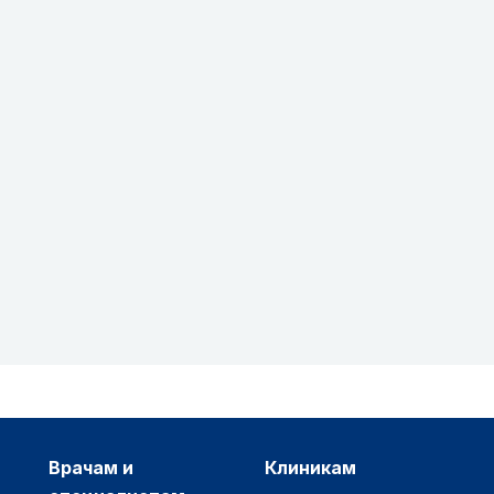
врачам и
клиникам