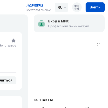
Columbus
Войти
RU
Местоположение
Вход в МИС
Профессиональный аккаунт
Нет отзывов
литься
КОНТАКТЫ