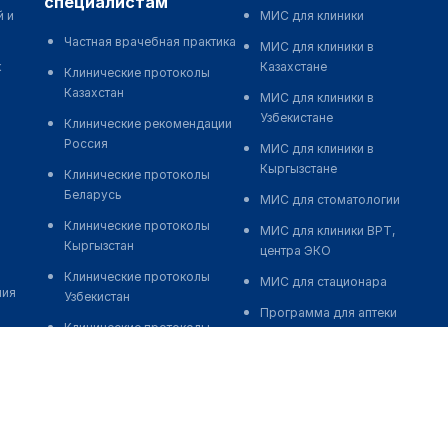
специалистам
й и
МИС для клиники
Частная врачебная практика
МИС для клиники в
к
Казахстане
Клинические протоколы
Казахстан
МИС для клиники в
Узбекистане
Клинические рекомендации
Россия
МИС для клиники в
Кыргызстане
Клинические протоколы
Беларусь
МИС для стоматологии
Клинические протоколы
МИС для клиники ВРТ,
Кыргызстан
центра ЭКО
Клинические протоколы
МИС для стационара
ния
Узбекистан
Программа для аптеки
Клинические протоколы
Автоматизация блока
диагностики и лечения
питания
Обзоры мировой
Реклама и продвижение
медицинской периодики
клиник
Заболевания: обзорные
Разработка сайта клиники