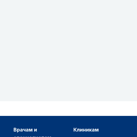
врачам и
клиникам