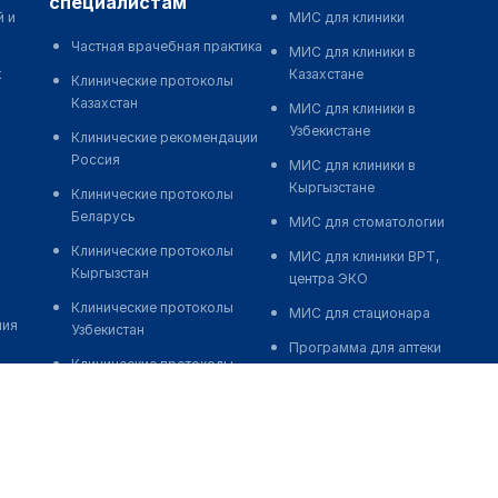
специалистам
й и
МИС для клиники
Частная врачебная практика
МИС для клиники в
к
Казахстане
Клинические протоколы
Казахстан
МИС для клиники в
Узбекистане
Клинические рекомендации
Россия
МИС для клиники в
Кыргызстане
Клинические протоколы
Беларусь
МИС для стоматологии
Клинические протоколы
МИС для клиники ВРТ,
Кыргызстан
центра ЭКО
Клинические протоколы
МИС для стационара
ния
Узбекистан
Программа для аптеки
Клинические протоколы
Автоматизация блока
диагностики и лечения
питания
Обзоры мировой
Реклама и продвижение
медицинской периодики
клиник
Заболевания: обзорные
Разработка сайта клиники