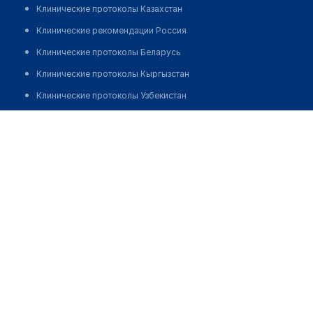
Клинические протоколы Казахстан
Клинические рекомендации Россия
Клинические протоколы Беларусь
Клинические протоколы Кыргызстан
Клинические протоколы Узбекистан
Клинические протоколы диагностики и лечения
​Медицинский центр "БУДЬТЕ ЗДОРОВЫ"
Обзоры мировой медицинской периодики
Позвонить
Заболевания: обзорные статьи
Новости здравоохранения
Медикаменты
Лабораторные показатели
Медицинские термины
Мобильные приложения
клиникам
МИС для клиники