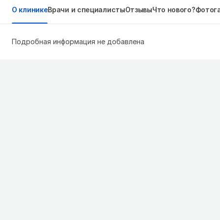
О клинике
Врачи и специалисты
Отзывы
Что нового?
Фотог
Подробная информация не добавлена