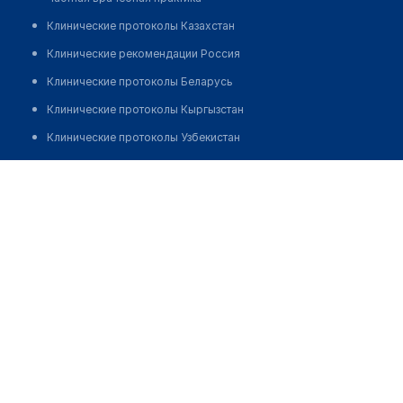
Клинические протоколы Казахстан
Клинические рекомендации Россия
Клинические протоколы Беларусь
Клинические протоколы Кыргызстан
Клинические протоколы Узбекистан
Клинические протоколы диагностики и лечения
Офтальмологическая клиника "НЬЮ-ВИЖН"
Обзоры мировой медицинской периодики
Позвонить
Заболевания: обзорные статьи
Новости здравоохранения
Медикаменты
Лабораторные показатели
Медицинские термины
Мобильные приложения
клиникам