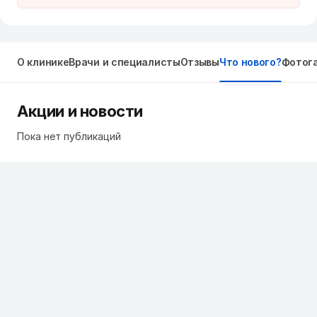
О клинике
Врачи и специалисты
Отзывы
Что нового?
Фотог
Акции и новости
Пока нет публикаций