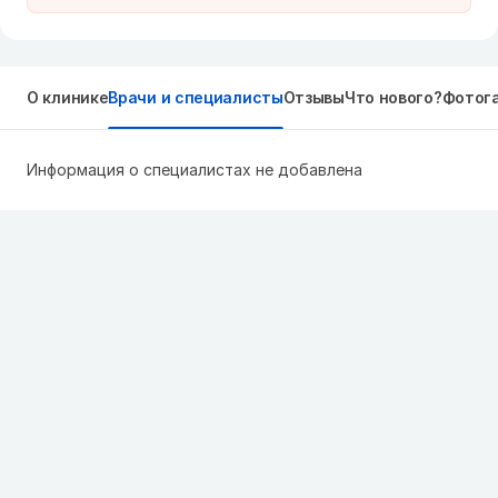
О клинике
Врачи и специалисты
Отзывы
Что нового?
Фотог
Информация о специалистах не добавлена