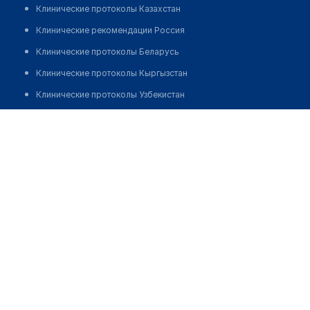
Клинические протоколы Казахстан
Клинические рекомендации Россия
Клинические протоколы Беларусь
Клинические протоколы Кыргызстан
Клинические протоколы Узбекистан
Клинические протоколы диагностики и лечения
Офтальмологическая клиника "НЬЮ-ВИЖН"
Обзоры мировой медицинской периодики
Позвонить
Заболевания: обзорные статьи
Новости здравоохранения
Медикаменты
Лабораторные показатели
Медицинские термины
Мобильные приложения
клиникам
МИС для клиники