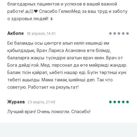
благодарных пациентов и успехов в вашей важной
работе! 🙏🏻❤️ Спасибо ГелмоМед за ваш труд и заботу
о здоровье людей! 🌷
Акбопе
18 апреля, 14:41
Екі баламды осы центрге алып келіп кешенді ем
қабылдадық. Врач Лариса Асановна өте білімді,
балаларға жақсы түсіндіре алатын врач екен. Врач от
Бога дейді ғой. Мед. персонал да өте мейірімді жандар.
Балам тісін қайрап, ьәбеті нашар еді. Бүгін төртінші күні
тәбеті ашылды. Мама тамақ ішейінші деп. Так что
советую. Работает на результат!
Жураев
23 марта, 21:49
Лучший врач! Очень помогли. Спасибо!