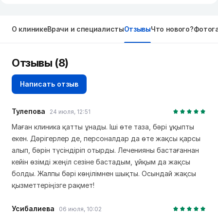
О клинике
Врачи и специалисты
Отзывы
Что нового?
Фотог
Отзывы
(8)
Написать отзыв
Тулепова
24 июля, 12:51
Маған клиника қатты ұнады. Іші өте таза, бәрі ұқыпты
екен. Дәрігерлер де, персоналдар да өте жақсы қарсы
алып, бәрін түсіндіріп отырды. Леченияны бастағаннан
кейін өзімді жеңіл сезіне бастадым, ұйқым да жақсы
болды. Жалпы бәрі көңілімнен шықты. Осындай жақсы
қызметтеріңізге рақмет!
Усибалиева
06 июля, 10:02