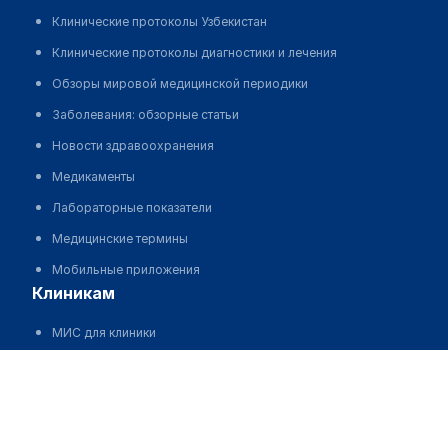
Клинические протоколы Узбекистан
Клинические протоколы диагностики и лечения
Обзоры мировой медицинской периодики
Заболевания: обзорные статьи
Новости здравоохранения
Медикаменты
Лабораторные показатели
Медицинские термины
Мобильные приложения
клиникам
МИС для клиники
МИС для клиники в Казахстане
Клиника "GELMO MED"
МИС для клиники в Узбекистане
Позвонить
МИС для клиники в Кыргызстане