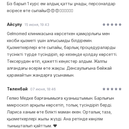
Біз барып 1 курс ем алдық қатты ұнады, персоналдар
әсіресе өте сыпайы😍😍😍👍🏻👍🏻👍🏻
Айсулу
15 июня, 19:43
Gelmomed клиникасына көрсеткен қамқорлығы мен
кәсіби қызметі үшін алғысымды білдіремін.
Қызметкерлері өте сыпайы, барлық процедураларды
түсінікті түрде түсіндіріп, әр кезеңде қолдау көрсетті.
Тексеруден өтіп, қажетті кеңестер алдым. Жалпы
алғандағы әсерім өте жақсы. Денсаулығына бейжай
қарамайтын жандарға ұсынамын.
Төленбай
07 июня, 18:46
Гелмо Медке барғанымызға қуаныштымын. Барлығын
микроскоп арқылы көрсетіп, толық түсіндіріп берді.
Лариса ханым өте білікті маман екен. Орталық таза,
қызметкерлері жылы жүзді. Ана ретінде көңілім
тынышталып қайттым. ❤️