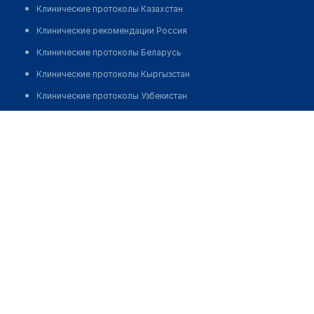
Клинические протоколы Казахстан
Клинические рекомендации Россия
Клинические протоколы Беларусь
Клинические протоколы Кыргызстан
Клинические протоколы Узбекистан
Клинические протоколы диагностики и лечения
Клиника "GELMO MED"
Обзоры мировой медицинской периодики
Позвонить
Заболевания: обзорные статьи
Новости здравоохранения
Медикаменты
Лабораторные показатели
Медицинские термины
Мобильные приложения
клиникам
МИС для клиники