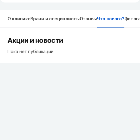
О клинике
Врачи и специалисты
Отзывы
Что нового?
Фотог
Акции и новости
Пока нет публикаций