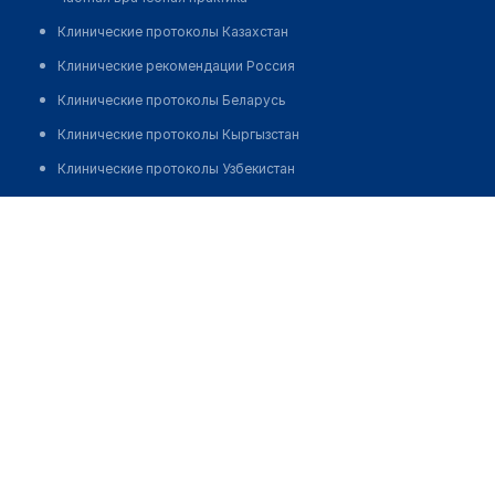
Клинические протоколы Казахстан
Клинические рекомендации Россия
Клинические протоколы Беларусь
Клинические протоколы Кыргызстан
Клинические протоколы Узбекистан
Клинические протоколы диагностики и лечения
Центр коррекции зрения "ОМЕГА ОПТИК" на Захарова
Обзоры мировой медицинской периодики
Позвонить
Заболевания: обзорные статьи
Новости здравоохранения
Медикаменты
Лабораторные показатели
Медицинские термины
Мобильные приложения
клиникам