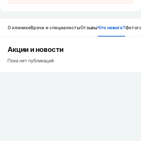
О клинике
Врачи и специалисты
Отзывы
Что нового?
Фотог
Акции и новости
Пока нет публикаций