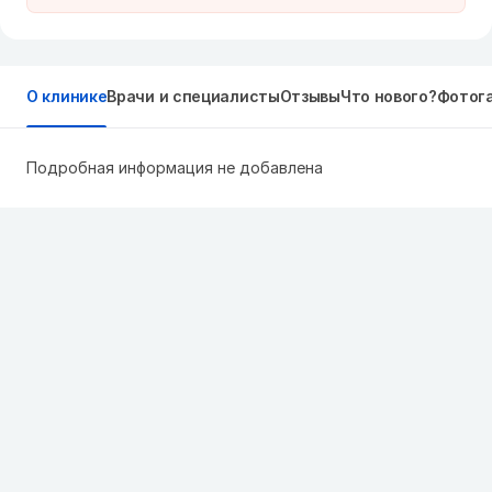
О клинике
Врачи и специалисты
Отзывы
Что нового?
Фотог
Подробная информация не добавлена