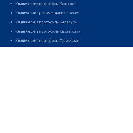
Клинические протоколы Казахстан
Клинические рекомендации Россия
Клинические протоколы Беларусь
Клинические протоколы Кыргызстан
Клинические протоколы Узбекистан
Клинические протоколы диагностики и лечения
Центр коррекции зрения "ОМЕГА ОПТИК" на Захарова
Обзоры мировой медицинской периодики
Позвонить
Заболевания: обзорные статьи
Новости здравоохранения
Медикаменты
Лабораторные показатели
Медицинские термины
Мобильные приложения
клиникам
МИС для клиники