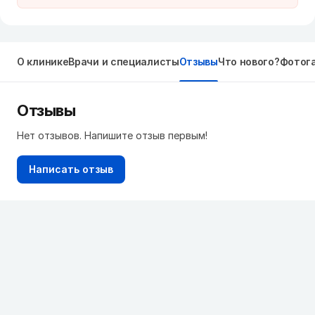
О клинике
Врачи и специалисты
Отзывы
Что нового?
Фотог
Отзывы
Нет отзывов. Напишите отзыв первым!
Написать отзыв