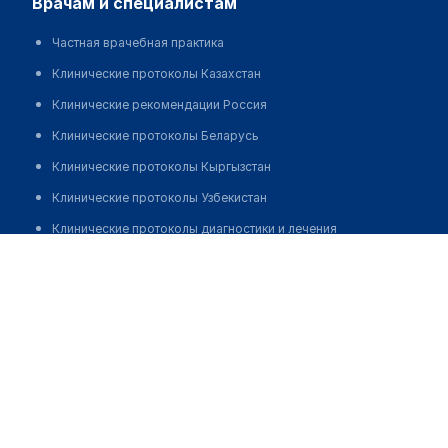
врачам и специалистам
Частная врачебная практика
Клинические протоколы Казахстан
Клинические рекомендации Россия
Клинические протоколы Беларусь
Клинические протоколы Кыргызстан
Клинические протоколы Узбекистан
Клинические протоколы диагностики и лечения
Медицинский центр "ДАЛИМЕД" на Литейном
Обзоры мировой медицинской периодики
Позвонить
Заболевания: обзорные статьи
Новости здравоохранения
Медикаменты
Лабораторные показатели
Медицинские термины
Мобильные приложения