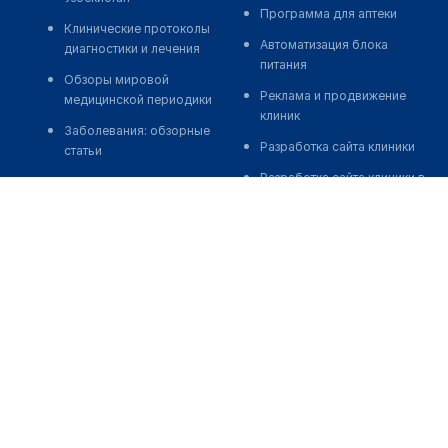
Программа для аптеки
Клинические протоколы
Автоматизация блока
диагностики и лечения
питания
Обзоры мировой
Реклама и продвижение
медицинской периодики
клиник
Заболевания: обзорные
Разработка сайта клиники
статьи
Разработка сайта клиники в
Новости здравоохранения
России
Медикаменты
Разработка сайта клиники в
Лабораторные показатели
Казахстане
Медицинские термины
Разработка сайта клиники в
Беларуси
Мобильные приложения
Разработка сайта клиники в
Кыргызстане
Разработка сайта клиники в
Узбекистане
о нас
medelement global