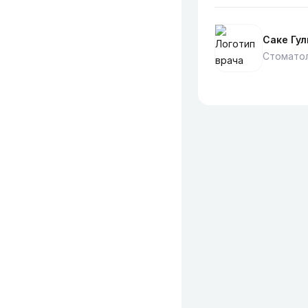
Саке Гу
Стоматол