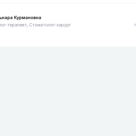
льнара Курмановна
ог-терапевт, Стоматолог-хирург