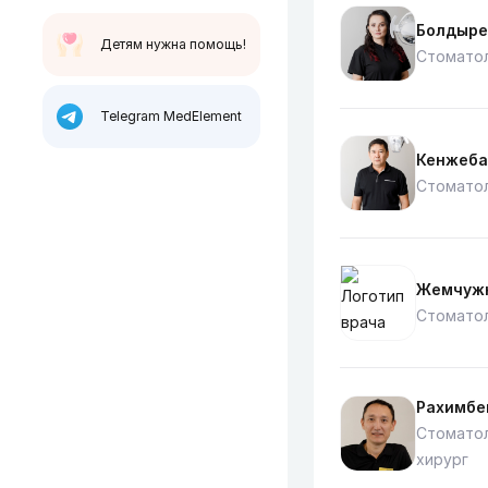
Болдыре
Детям нужна помощь!
Стоматол
Telegram MedElement
Кенжеба
Стоматол
Жемчужн
Стоматол
Рахимбе
Стоматол
хирург