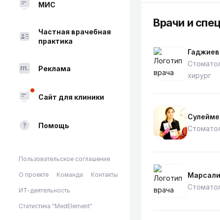
МИС
Врачи и спе
Частная врачебная
практика
Гаджиев
Стоматол
Реклама
хирург
Сайт для клиники
Сулейме
Помощь
Стоматол
Пользовательское соглашение
О проекте
Команда
Контакты
Марсали
Стоматол
ИТ-деятельность
Статистика "MedElement"