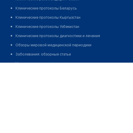
Клинические протоколы Беларусь
Клинические протоколы Кыргызстан
Клинические протоколы Узбекистан
Клинические протоколы диагностики и лечения
Обзоры мировой медицинской периодики
Заболевания: обзорные статьи
Новости здравоохранения
Стоматологическая клиника "КЛАССИК-АР"
Медикаменты
Позвонить
Лабораторные показатели
Медицинские термины
Мобильные приложения
клиникам
МИС для клиники
МИС для клиники в Казахстане