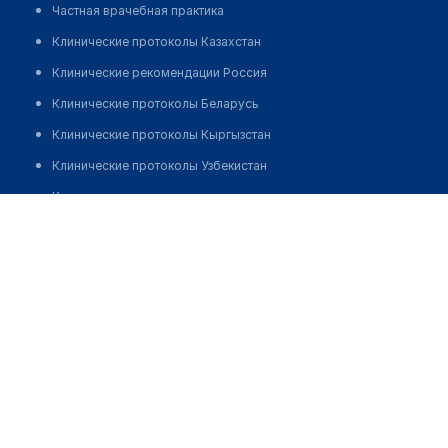
Частная врачебная практика
Клинические протоколы Казахстан
Клинические рекомендации Россия
Клинические протоколы Беларусь
Клинические протоколы Кыргызстан
Клинические протоколы Узбекистан
Клинические протоколы диагностики и лечения
Центр общей врачебной практики "ПОЛИС" на Королева
Обзоры мировой медицинской периодики
Позвонить
Заболевания: обзорные статьи
Новости здравоохранения
Медикаменты
Лабораторные показатели
Медицинские термины
Мобильные приложения
клиникам