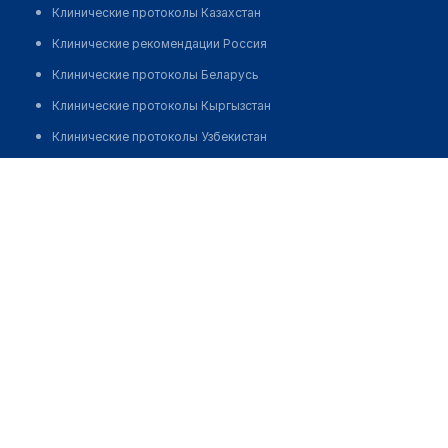
Клинические протоколы Казахстан
Клинические рекомендации Россия
Клинические протоколы Беларусь
Клинические протоколы Кыргызстан
Клинические протоколы Узбекистан
Клинические протоколы диагностики и лечения
Центр общей врачебной практики "ПОЛИС" на Королева
Обзоры мировой медицинской периодики
Позвонить
Заболевания: обзорные статьи
Новости здравоохранения
Медикаменты
Лабораторные показатели
Медицинские термины
Мобильные приложения
клиникам
МИС для клиники