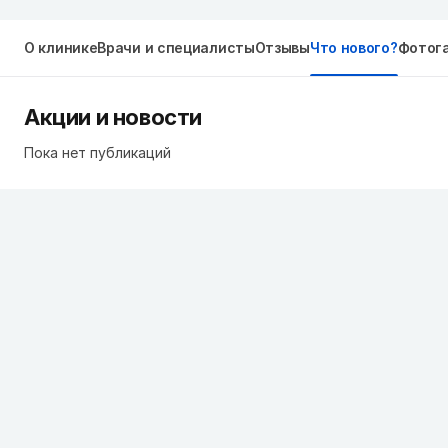
О клинике
Врачи и специалисты
Отзывы
Что нового?
Фотог
Акции и новости
Пока нет публикаций