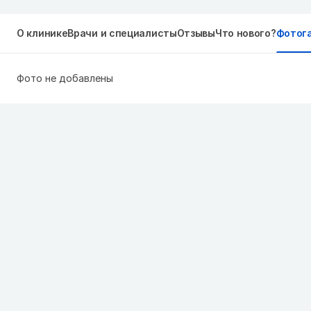
О клинике
Врачи и специалисты
Отзывы
Что нового?
Фотог
Фото не добавлены