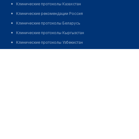
Клинические протоколы Казахстан
Клинические рекомендации Россия
Клинические протоколы Беларусь
Клинические протоколы Кыргызстан
Клинические протоколы Узбекистан
Клинические протоколы диагностики и лечения
Могилевский областной кожно-венерологический
диспансер
Обзоры мировой медицинской периодики
Заболевания: обзорные статьи
Позвонить
Новости здравоохранения
Медикаменты
Лабораторные показатели
Медицинские термины
Мобильные приложения
клиникам
МИС для клиники