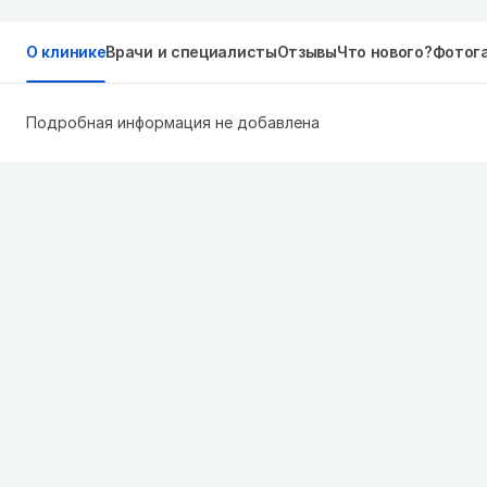
О клинике
Врачи и специалисты
Отзывы
Что нового?
Фотог
Подробная информация не добавлена