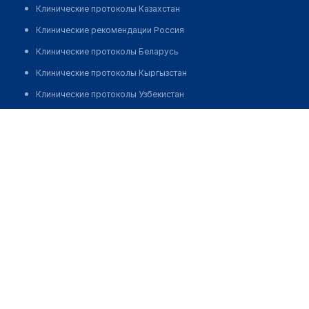
Клинические протоколы Казахстан
Клинические рекомендации Россия
Клинические протоколы Беларусь
Клинические протоколы Кыргызстан
Клинические протоколы Узбекистан
Клинические протоколы диагностики и лечения
Могилевский областной кожно-венерологический
диспансер
Обзоры мировой медицинской периодики
Заболевания: обзорные статьи
Позвонить
Новости здравоохранения
Медикаменты
Лабораторные показатели
Медицинские термины
Мобильные приложения
клиникам
МИС для клиники