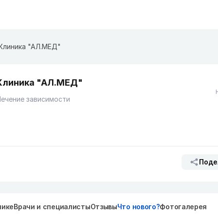
Клиника "АЛ.МЕД"
Клиника "АЛ.МЕД"
ечение зависимости
Поде
нике
Врачи и специалисты
Отзывы
Что нового?
Фотогалерея