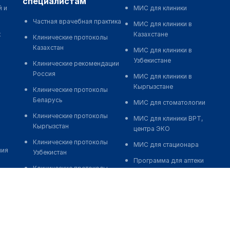
специалистам
й и
МИС для клиники
Частная врачебная практика
МИС для клиники в
к
Казахстане
Клинические протоколы
Казахстан
МИС для клиники в
Узбекистане
Клинические рекомендации
Россия
МИС для клиники в
Кыргызстане
Клинические протоколы
Беларусь
МИС для стоматологии
Клинические протоколы
МИС для клиники ВРТ,
Кыргызстан
центра ЭКО
Клинические протоколы
МИС для стационара
ния
Узбекистан
Программа для аптеки
Клинические протоколы
Автоматизация блока
диагностики и лечения
питания
Обзоры мировой
Реклама и продвижение
медицинской периодики
клиник
Заболевания: обзорные
Разработка сайта клиники