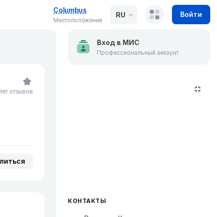
Columbus
Войти
RU
Местоположение
Вход в МИС
Профессиональный аккаунт
Нет отзывов
литься
КОНТАКТЫ