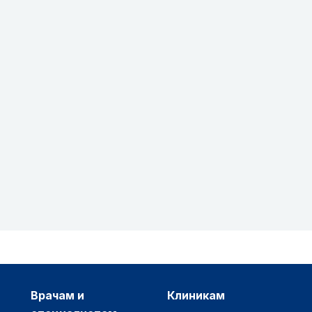
врачам и
клиникам