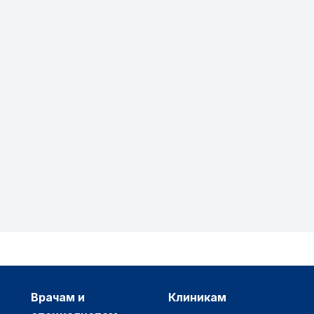
врачам и
клиникам