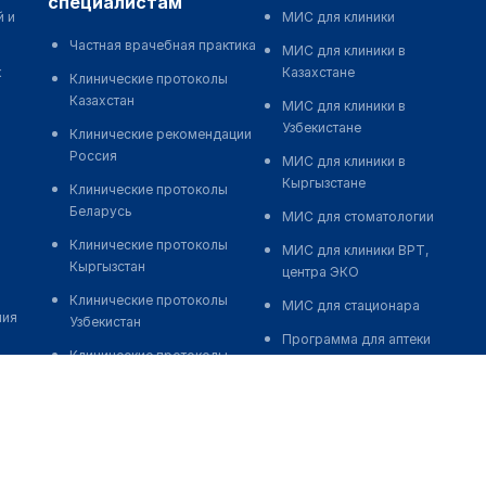
специалистам
й и
МИС для клиники
Частная врачебная практика
МИС для клиники в
к
Казахстане
Клинические протоколы
Казахстан
МИС для клиники в
Узбекистане
Клинические рекомендации
Россия
МИС для клиники в
Кыргызстане
Клинические протоколы
Беларусь
МИС для стоматологии
Клинические протоколы
МИС для клиники ВРТ,
Кыргызстан
центра ЭКО
Клинические протоколы
МИС для стационара
ния
Узбекистан
Программа для аптеки
Клинические протоколы
Автоматизация блока
диагностики и лечения
питания
Обзоры мировой
Реклама и продвижение
медицинской периодики
клиник
Заболевания: обзорные
Разработка сайта клиники