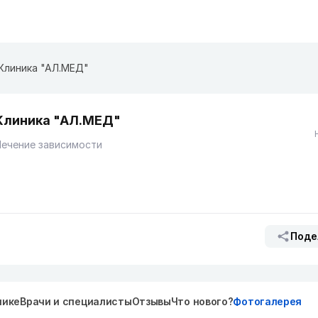
Клиника "АЛ.МЕД"
Клиника "АЛ.МЕД"
ечение зависимости
Поде
нике
Врачи и специалисты
Отзывы
Что нового?
Фотогалерея