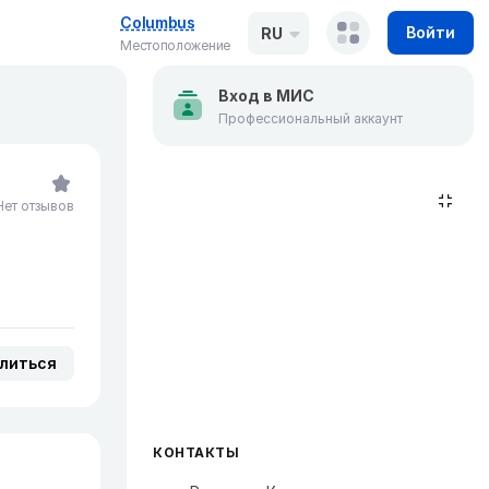
Columbus
Войти
RU
Местоположение
Вход в МИС
Профессиональный аккаунт
Нет отзывов
литься
КОНТАКТЫ