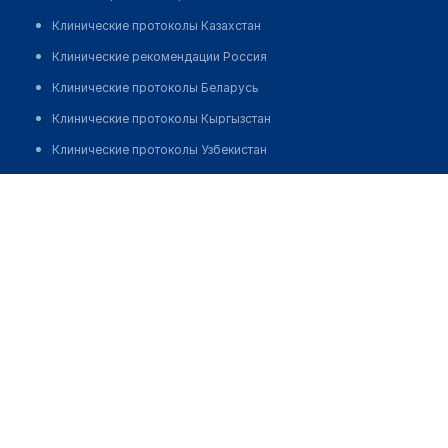
Клинические протоколы Казахстан
Клинические рекомендации Россия
Клинические протоколы Беларусь
Клинические протоколы Кыргызстан
Клинические протоколы Узбекистан
Клинические протоколы диагностики и лечения
Врачебная амбулатория с. Жанама
Обзоры мировой медицинской периодики
Позвонить
Заболевания: обзорные статьи
Новости здравоохранения
Медикаменты
Лабораторные показатели
Медицинские термины
Мобильные приложения
клиникам