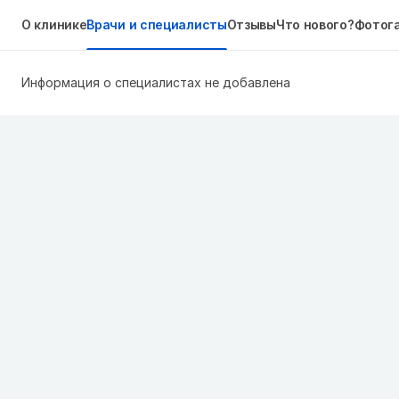
О клинике
Врачи и специалисты
Отзывы
Что нового?
Фотог
Информация о специалистах не добавлена