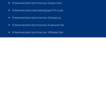
Клинические протоколы Казахстан
Клинические рекомендации Россия
Клинические протоколы Беларусь
Клинические протоколы Кыргызстан
Клинические протоколы Узбекистан
Клинические протоколы диагностики и лечения
Врачебная амбулатория с. Жанама
Обзоры мировой медицинской периодики
Позвонить
Заболевания: обзорные статьи
Новости здравоохранения
Медикаменты
Лабораторные показатели
Медицинские термины
Мобильные приложения
клиникам
МИС для клиники