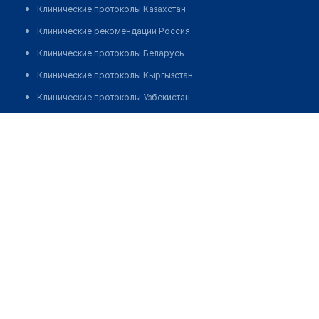
Клинические протоколы Казахстан
Клинические рекомендации Россия
Клинические протоколы Беларусь
Клинические протоколы Кыргызстан
Клинические протоколы Узбекистан
Клинические протоколы диагностики и лечения
Медицинский центр "МАМИНА КЛИНИКА"
Обзоры мировой медицинской периодики
Позвонить
Заболевания: обзорные статьи
Новости здравоохранения
Медикаменты
Лабораторные показатели
Медицинские термины
Мобильные приложения
клиникам
МИС для клиники