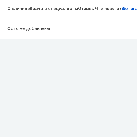
О клинике
Врачи и специалисты
Отзывы
Что нового?
Фотог
Фото не добавлены