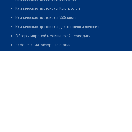
Клинические протоколы Кыргызстан
Клинические протоколы Узбекистан
Клинические протоколы диагностики и лечения
Обзоры мировой медицинской периодики
Заболевания: обзорные статьи
Новости здравоохранения
Медицинский центр "МАМИНА КЛИНИКА"
Медикаменты
Позвонить
Лабораторные показатели
Медицинские термины
Мобильные приложения
клиникам
МИС для клиники
МИС для клиники в Казахстане
МИС для клиники в Узбекистане