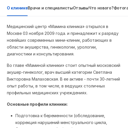
О клинике
Врачи и специалисты
Отзывы
Что нового?
Фотог
Медицинский центр «Мамина клиника» открылся в
Москве 03 ноября 2009 года. и принадлежит к разряду
новейших современных мини-клиник, работающих в
области акушерства, гинекологии, урологии,
диагностики и консультирования
.
Во главе «Маминой клиники» стоит опытный московский
акушер-гинеколог, врач высшей категории Светлана
Викторовна Малаховская. В ее активе - почти 30-летний
опыт работы, в том числе, в ведущих столичных
профильных медицинских учреждениях.
Основные профили клиники:
Подготовка к беременности (обследование,
коррекция нарушений менструального цикла,