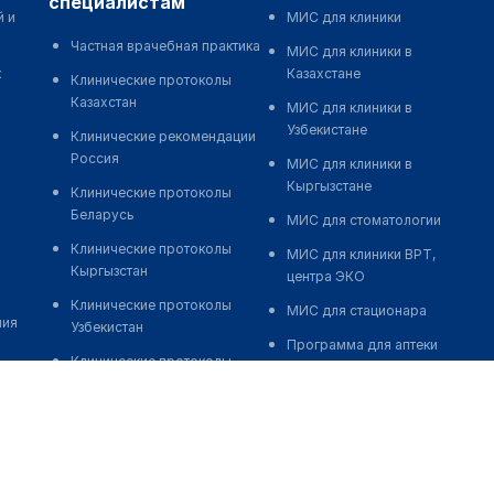
специалистам
й и
МИС для клиники
Частная врачебная практика
МИС для клиники в
к
Казахстане
Клинические протоколы
Казахстан
МИС для клиники в
Узбекистане
Клинические рекомендации
Россия
МИС для клиники в
Кыргызстане
Клинические протоколы
Беларусь
МИС для стоматологии
Клинические протоколы
МИС для клиники ВРТ,
Кыргызстан
центра ЭКО
Клинические протоколы
МИС для стационара
ния
Узбекистан
Программа для аптеки
Клинические протоколы
Автоматизация блока
диагностики и лечения
питания
Обзоры мировой
Реклама и продвижение
медицинской периодики
клиник
Заболевания: обзорные
Разработка сайта клиники