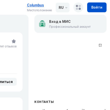
Columbus
Войти
RU
Местоположение
Вход в МИС
Профессиональный аккаунт
Нет отзывов
литься
КОНТАКТЫ