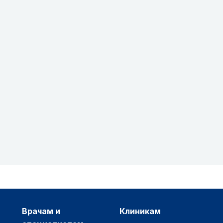
врачам и
клиникам