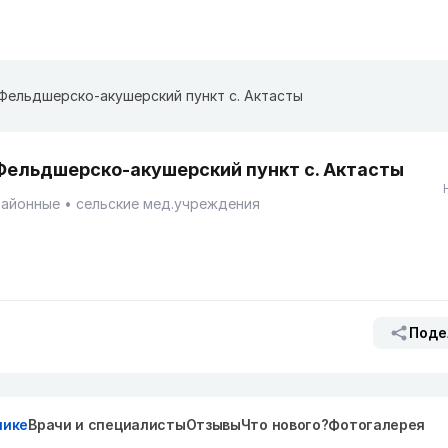
Фельдшерско-акушерский пункт с. Актасты
Фельдшерско-акушерский пункт с. Актасты
Районные
сельские мед.учреждения
Поде
нике
Врачи и специалисты
Отзывы
Что нового?
Фотогалерея