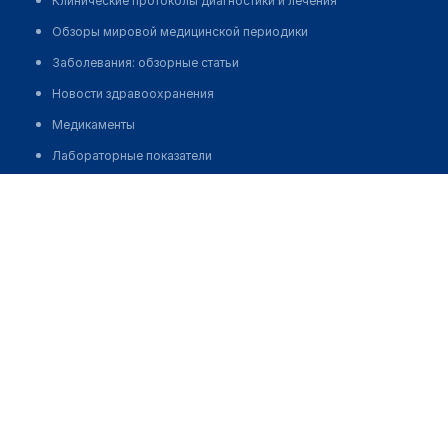
Клинические протоколы диагностики и лечения
Обзоры мировой медицинской периодики
Заболевания: обзорные статьи
Новости здравоохранения
Медикаменты
Лабораторные показатели
Медицинские термины
Семейная клиника "ДИНАСТИЯ" на Академика Шварца
Мобильные приложения
Позвонить
клиникам
МИС для клиники
МИС для клиники в Казахстане
МИС для клиники в Узбекистане
МИС для клиники в Кыргызстане
МИС для стоматологии
МИС для клиники ВРТ, центра ЭКО