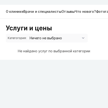
О клинике
Врачи и специалисты
Отзывы
Что нового?
Фотог
Услуги и цены
Категогория:
Не найдено услуг по выбранной категории