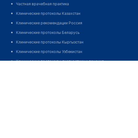
Частная врачебная практика
Клинические протоколы Казахстан
Клинические рекомендации Россия
Клинические протоколы Беларусь
Клинические протоколы Кыргызстан
Клинические протоколы Узбекистан
Клинические протоколы диагностики и лечения
Буландынская центральная районная больница г.
Обзоры мировой медицинской периодики
Макинск
Заболевания: обзорные статьи
Позвонить
Новости здравоохранения
Медикаменты
Лабораторные показатели
Медицинские термины
Мобильные приложения
клиникам