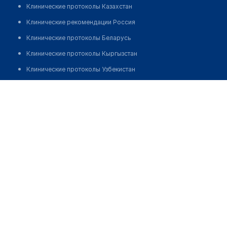
Клинические протоколы Казахстан
Клинические рекомендации Россия
Клинические протоколы Беларусь
Клинические протоколы Кыргызстан
Клинические протоколы Узбекистан
Клинические протоколы диагностики и лечения
Буландынская центральная районная больница г.
Макинск
Обзоры мировой медицинской периодики
Заболевания: обзорные статьи
Позвонить
Новости здравоохранения
Медикаменты
Лабораторные показатели
Медицинские термины
Мобильные приложения
клиникам
МИС для клиники