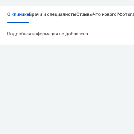
О клинике
Врачи и специалисты
Отзывы
Что нового?
Фотог
Подробная информация не добавлена