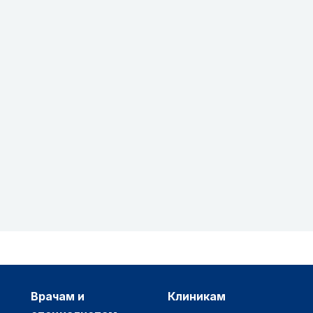
врачам и
клиникам