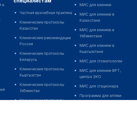
специалистам
й и
МИС для клиники
Частная врачебная практика
МИС для клиники в
к
Казахстане
Клинические протоколы
Казахстан
МИС для клиники в
Узбекистане
Клинические рекомендации
Россия
МИС для клиники в
Кыргызстане
Клинические протоколы
Беларусь
МИС для стоматологии
Клинические протоколы
МИС для клиники ВРТ,
Кыргызстан
центра ЭКО
Клинические протоколы
МИС для стационара
ния
Узбекистан
Программа для аптеки
Клинические протоколы
Автоматизация блока
диагностики и лечения
питания
Обзоры мировой
Реклама и продвижение
медицинской периодики
клиник
Заболевания: обзорные
Разработка сайта клиники