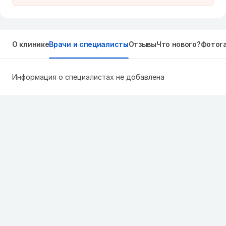
О клинике
Врачи и специалисты
Отзывы
Что нового?
Фотог
Информация о специалистах не добавлена