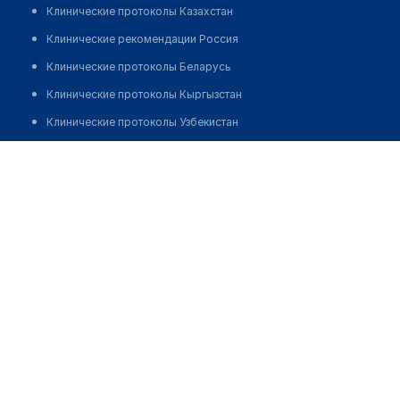
Клинические протоколы Казахстан
Клинические рекомендации Россия
Клинические протоколы Беларусь
Клинические протоколы Кыргызстан
Клинические протоколы Узбекистан
Клинические протоколы диагностики и лечения
Стоматологическая клиника "ЭЛЕГАНТ ДЕНТ"
Обзоры мировой медицинской периодики
Позвонить
Заболевания: обзорные статьи
Новости здравоохранения
Медикаменты
Лабораторные показатели
Медицинские термины
Мобильные приложения
клиникам
МИС для клиники