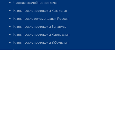
Частная врачебная практика
Клинические протоколы Казахстан
Клинические рекомендации Россия
Клинические протоколы Беларусь
Клинические протоколы Кыргызстан
Клинические протоколы Узбекистан
Клинические протоколы диагностики и лечения
Медицинский центр "ТЕРРА МЕДИКА" на Чорного
Обзоры мировой медицинской периодики
Позвонить
Заболевания: обзорные статьи
Новости здравоохранения
Медикаменты
Лабораторные показатели
Медицинские термины
Мобильные приложения
клиникам