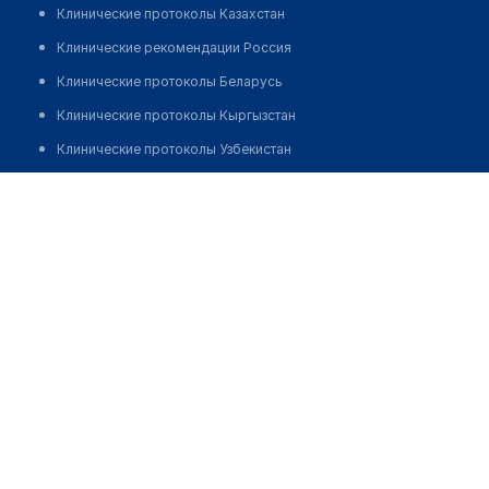
Клинические протоколы Казахстан
Клинические рекомендации Россия
Клинические протоколы Беларусь
Клинические протоколы Кыргызстан
Клинические протоколы Узбекистан
Клинические протоколы диагностики и лечения
Медицинский центр "ТЕРРА МЕДИКА" на Чорного
Обзоры мировой медицинской периодики
Позвонить
Заболевания: обзорные статьи
Новости здравоохранения
Медикаменты
Лабораторные показатели
Медицинские термины
Мобильные приложения
клиникам
МИС для клиники