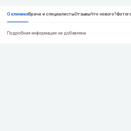
О клинике
Врачи и специалисты
Отзывы
Что нового?
Фотог
Подробная информация не добавлена