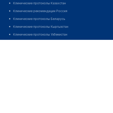
Клинические протоколы Казахстан
Клинические рекомендации Россия
Клинические протоколы Беларусь
Клинические протоколы Кыргызстан
Клинические протоколы Узбекистан
Клинические протоколы диагностики и лечения
Медицинский пункт с. Кызылсая
Обзоры мировой медицинской периодики
Позвонить
Заболевания: обзорные статьи
Новости здравоохранения
Медикаменты
Лабораторные показатели
Медицинские термины
Мобильные приложения
клиникам
МИС для клиники