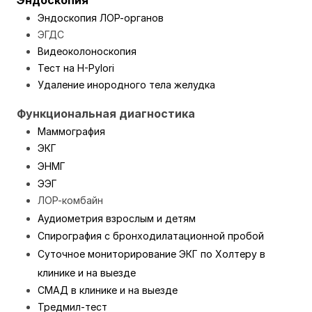
Эндоскопия
Эндоскопия ЛОР-органов
ЭГДС
Видеоколоноскопия
Тест нa H-Pylori
Удаление инородного тела желудка
Функциональная диагностика
Маммография
ЭКГ
ЭНМГ
ЭЭГ
ЛОР-комбайн
Аудиометрия взрослым и
детям
Спирография
с бронходилатационной пробой
Суточное мониторирование ЭКГ по Холтеру в
клинике и
на выезде
СМАД в клинике и
на выезде
Тредмил-тест