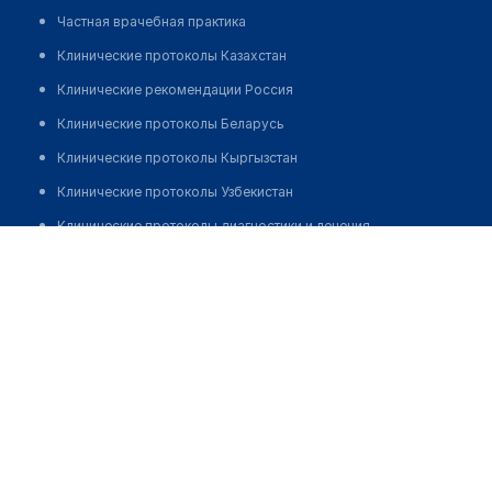
Частная врачебная практика
Клинические протоколы Казахстан
Клинические рекомендации Россия
Клинические протоколы Беларусь
Клинические протоколы Кыргызстан
Клинические протоколы Узбекистан
Клинические протоколы диагностики и лечения
Университетская клиника на Суворовском
Обзоры мировой медицинской периодики
Позвонить
Заболевания: обзорные статьи
Новости здравоохранения
Медикаменты
Лабораторные показатели
Медицинские термины
Мобильные приложения
клиникам