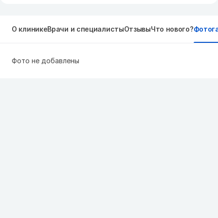
О клинике
Врачи и специалисты
Отзывы
Что нового?
Фотог
Фото не добавлены