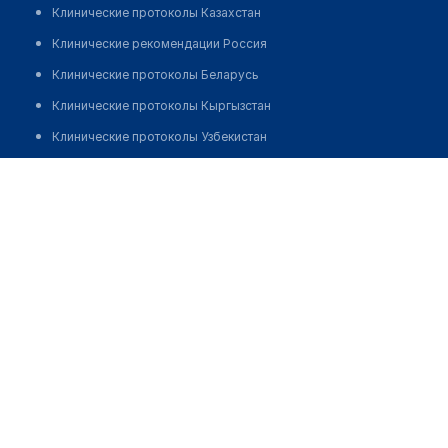
Клинические протоколы Казахстан
Клинические рекомендации Россия
Клинические протоколы Беларусь
Клинические протоколы Кыргызстан
Клинические протоколы Узбекистан
Клинические протоколы диагностики и лечения
Университетская клиника на Суворовском
Обзоры мировой медицинской периодики
Позвонить
Заболевания: обзорные статьи
Новости здравоохранения
Медикаменты
Лабораторные показатели
Медицинские термины
Мобильные приложения
клиникам
МИС для клиники