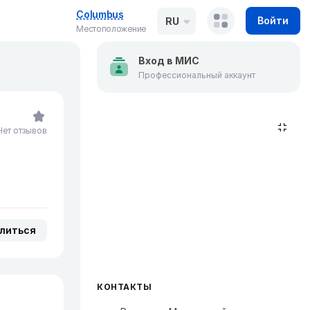
Columbus
Войти
RU
Местоположение
Вход в МИС
Профессиональный аккаунт
Нет отзывов
литься
КОНТАКТЫ