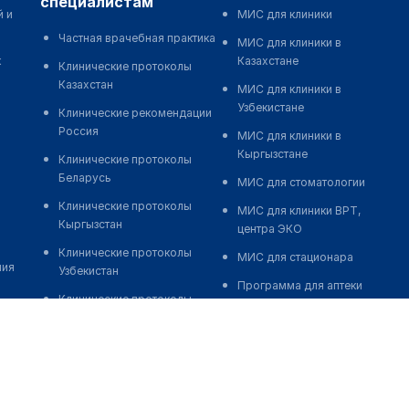
специалистам
й и
МИС для клиники
Частная врачебная практика
МИС для клиники в
к
Казахстане
Клинические протоколы
Казахстан
МИС для клиники в
Узбекистане
Клинические рекомендации
Россия
МИС для клиники в
Кыргызстане
Клинические протоколы
Беларусь
МИС для стоматологии
Клинические протоколы
МИС для клиники ВРТ,
Кыргызстан
центра ЭКО
Клинические протоколы
МИС для стационара
ния
Узбекистан
Программа для аптеки
Клинические протоколы
Автоматизация блока
диагностики и лечения
питания
Обзоры мировой
Реклама и продвижение
медицинской периодики
клиник
Заболевания: обзорные
Разработка сайта клиники