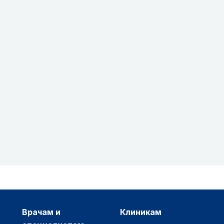
врачам и
клиникам