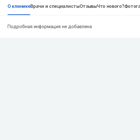
О клинике
Врачи и специалисты
Отзывы
Что нового?
Фотог
Подробная информация не добавлена