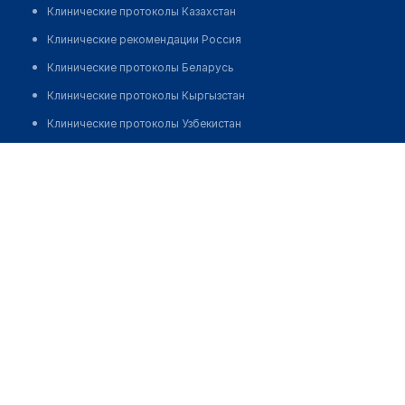
Клинические протоколы Казахстан
Клинические рекомендации Россия
Клинические протоколы Беларусь
Клинические протоколы Кыргызстан
Клинические протоколы Узбекистан
Клинические протоколы диагностики и лечения
​Медицинский центр "ИНТЕРХЕЛС"
Обзоры мировой медицинской периодики
Позвонить
Заболевания: обзорные статьи
Новости здравоохранения
Медикаменты
Лабораторные показатели
Медицинские термины
Мобильные приложения
клиникам
МИС для клиники