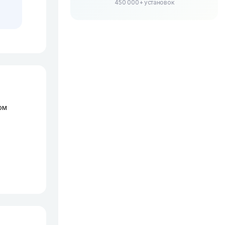
450 000+ установок
ь
т
ом