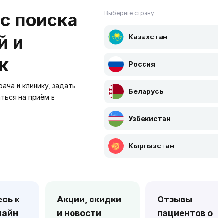
с поиска
Выберите страну
й и
Казахстан
к
Россия
ача и клинику, задать
Беларусь
аться на приём в
Узбекистан
Кыргызстан
сь к
Акции, скидки
Отзывы
лайн
и новости
пациентов о