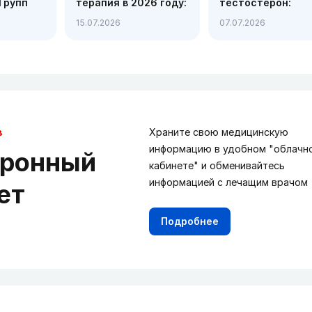
Групп
терапия в 2026 году:
тестостерон:
химиотерапия,
советы, которые
15.07.2026
07.07.2026
я
таргетные и
помогут получит
,
иммунные
точный результа
веряют
препараты
в
Храните свою медицинскую
информацию в удобном "облачн
тронный
кабинете" и обменивайтесь
информацией с лечащим врачом
ет
Подробнее