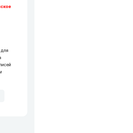
нское
 для
а
писей
м