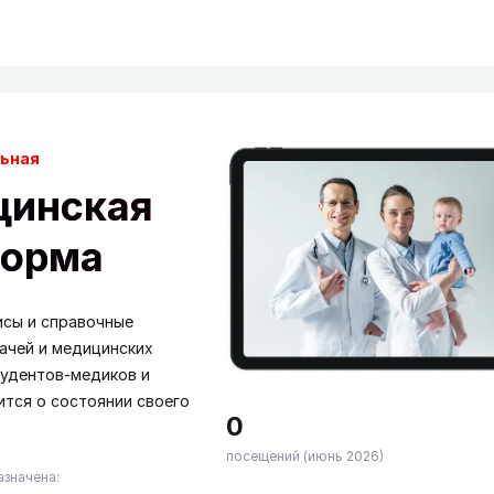
ьная
цинская
форма
исы и справочные
ачей и медицинских
тудентов-медиков и
тится о состоянии своего
0
посещений (июнь 2026)
значена: