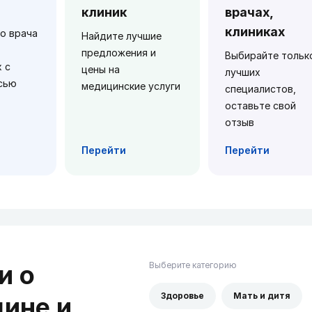
клиник
врачах,
клиниках
о врача
Найдите лучшие
предложения и
Выбирайте тольк
 с
цены на
лучших
сью
медицинские услуги
специалистов,
оставьте свой
отзыв
Перейти
Перейти
и о
Выберите категорию
Здоровье
Мать и дитя
ине и