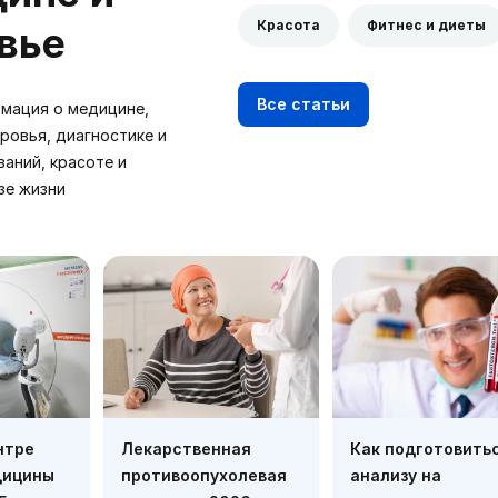
Красота
Фитнес и диеты
вье
Все статьи
мация о медицине,
ровья, диагностике и
ваний, красоте и
зе жизни
нтре
Лекарственная
Как подготовитьс
дицины
противоопухолевая
анализу на