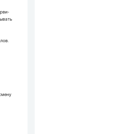
арви-
тывать
лов.
смену