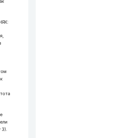
ак
НЯК:
я,
в
том
ак
стота
те
цели
 3).