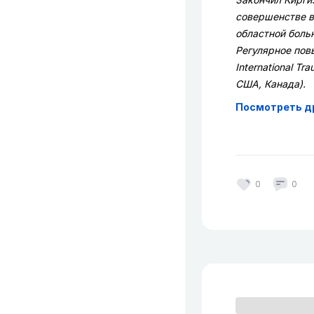
совершенстве в
областной боль
Регулярное повы
International Tr
США, Канада).
Посмотреть д
0
0