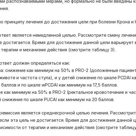
ми распознаваемыми мерами, но формально не были введены к
ения.
о принципу лечения до достижения цели при болезни Крона и 
 ответ является немедленной целью. Рассмотрите смену лечени
не достигается. Время для достижения данной цели варьирует 
 терапии и механизме действия (смотрите таблицу 3).
 ответ должен определяться как:
на: снижение как минимум на 50% в PRO-2 (доложенные пациен
животе и частота стула), и у детей снижение по шкале PCDAI к
 баллов и по шкале wPCDAI как минимум на 17,5 баллов.
ие как минимум на 50% в PRO-2 (ректальное кровотечение и ча
й снижение по шкале PUCAI как минимум на 20 баллов.
 ремиссия является среднесрочной целью лечения. Рассмотри
 если эта цель не достигается. Время для достижения данной 
висимости от терапии и механизме действия (смотрите таблицу