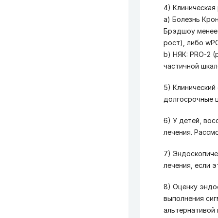
4) Клиническая
а) Болезнь Крон
Брэдшоу менее 5
рост), либо wPC
b) НЯК: PRO-2 (
частичной шкале
5) Клинический
долгосрочные ц
6) У детей, во
лечения. Рассмо
7) Эндоскопиче
лечения, если э
8) Оценку эндо
выполнения сиг
альтернативой 