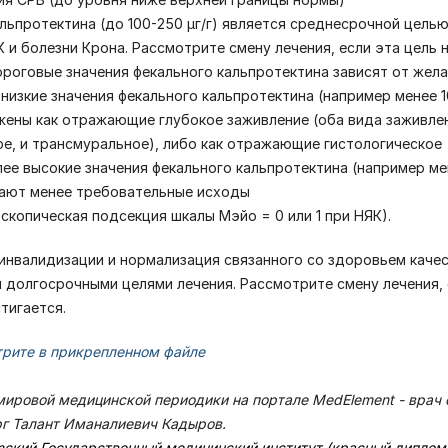
альпротектина (до 100-250 μг/г) является среднесрочной цель
К и болезни Крона. Рассмотрите смену лечения, если эта цель 
ороговые значения фекального кальпротектина зависят от жел
 низкие значения фекального кальпротектина (например менее 1
жены как отражающие глубокое заживление (оба вида заживлен
е, и трансмуральное), либо как отражающие гистологическое
лее высокие значения фекального кальпротектина (например ме
жают менее требовательные исходы
скопическая подсекция шкалы Мэйо = 0 или 1 при НЯК).
 инвалидизации и нормализация связанного со здоровьем каче
 долгосрочными целями лечения. Рассмотрите смену лечения, 
стигается.
рите в прикрепленном файле
мировой медицинской периодики на портале MedElement - врач
рг Талант Иманалиевич Кадыров.
зский Государственный медицинский институт (красный диплом)