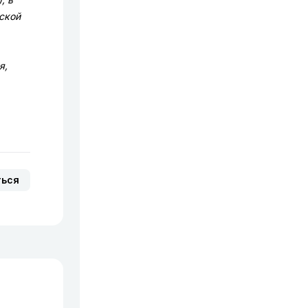
ской
я,
ться