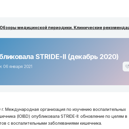
Обзоры медицинской периодики. Клинические рекоменда
бликовала STRIDE-II (декабрь 2020)
: 06 января 2021
0 г. Международная организация по изучению воспалительных
ечника (IOIBD) опубликовала STRIDE-II: обновление по целям в
тов с воспалительными заболеваниями кишечника.