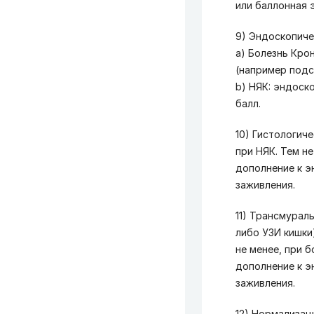
или баллонная 
9) Эндоскопиче
а) Болезнь Кро
(например подс
b) НЯК: эндоск
балл.
10) Гистологич
при НЯК. Тем н
дополнение к э
заживления.
11) Трансмурал
либо УЗИ кишки)
не менее, при 
дополнение к э
заживления.
12) Нормализац