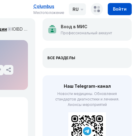
Columbus
Войти
RU
Местоположение
Вход в МИС
ции
IOIBD опубликовала STRIDE-II (декабрь 2020)
Профессиональный аккаунт
ВСЕ РАЗДЕЛЫ
Наш Telegram-канал
Новости медицины. Обновления
стандартов диагностики и лечения.
Анонсы мероприятий