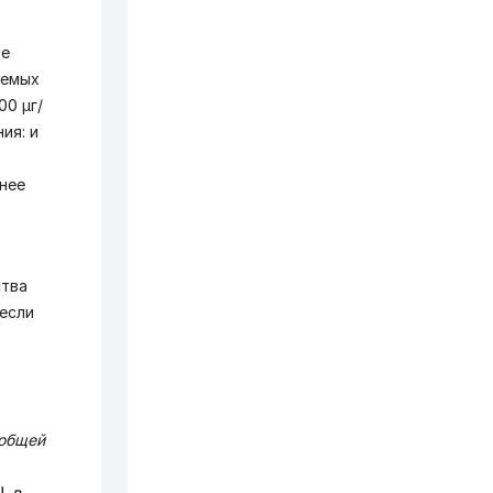
ю
не
аемых
00 μг/
ия: и
нее
ства
если
 общей
, в