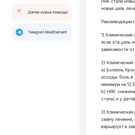
НЯК стали новы
новая цель леч
Детям нужна помощь!
Рекомендации п
Telegram MedElement
1) Клинический
если эта цель 
зависимости от
2) Клинический
а) Болезнь Кро
исходы: боль в 
минимум на 12,5
b) НЯК: снижен
стула) и у дете
3) Клиническая
смену лечения,
варьирует в за