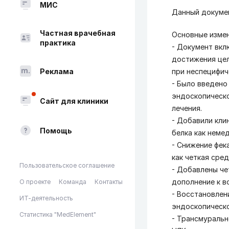
МИС
Данный докумен
Частная врачебная
Основные измен
практика
- Документ вкл
достижения цели
Реклама
при неспецифич
- Было введено
эндоскопическо
Сайт для клиники
лечения.
- Добавили кли
Помощь
белка как неме
- Снижение фек
как четкая сре
Пользовательское соглашение
- Добавлены че
дополнение к в
О проекте
Команда
Контакты
- Восстановлен
ИТ-деятельность
эндоскопическо
Статистика "MedElement"
- Трансмуральн