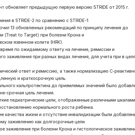
т обновляет предыдущую первую версию STRIDE от 2015 г.
ения в STRIDE-2 по сравнению с STRIDE-1:
ючил 13 обновленных рекомендаций по принципу лечения до
 (Treat to Target) при болезни Крона и
еском язвенном колите (НЯК).
 время по ожидаемому ответу на лечение, ремиссии и
го заживления при разных видах лечения, для учета при в цел
нический ответ и ремиссию, а также нормализацию С-реактивн
дленную и краткосрочную цель.
ального кальпротектина до приемлемых значений было добавл
дне-срочная цель лечения.
ткие педиатрические цели, отображенные различными шкалами
осстановлению нормального роста ребенка.
ие качества жизни и отсутствие инвалидизации были добавлен
му заживлению как долгосрочные цели.
ое заживление при болезни Крона и гистологическое заживлен