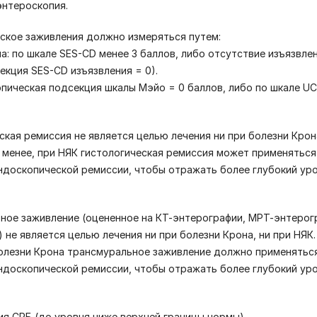
энтероскопия.
ское заживления должно измеряться путем:
на: по шкале SES-CD менее 3 баллов, либо отсутствие изъязвле
екция SES-CD изъязвления = 0).
опическая подсекция шкалы Мэйо = 0 баллов, либо по шкале UCE
еская ремиссия не является целью лечения ни при болезни Крон
е менее, при НЯК гистологическая ремиссия может применяться
ндоскопической ремиссии, чтобы отражать более глубокий ур
ьное заживление (оцененное на КТ-энтерографии, МРТ-энтерог
 не является целью лечения ни при болезни Крона, ни при НЯК.
болезни Крона трансмуральное заживление должно применяться
ндоскопической ремиссии, чтобы отражать более глубокий ур
ия СРБ (до уровня ниже верхней границы нормы)