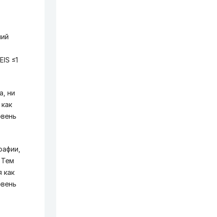
ний
IS ≤1
а, ни
 как
овень
рафии,
 Тем
 как
овень