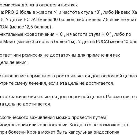
 ремиссия должна определяться как:
а: PRO-2 (боль в животе ≤1 и частота стула ≤3), либо Индекс Х
. У детей PCDAI (менее 10 баллов, либо менее 7,5 если не учи
DAI (менее 12,5 баллов).
ректальные кровотечения = 0 , и частота стула = 0 ), либо по
 Мэйо (менее 3 и ноль в более 1 м). У детей PUCAI менее 10 бал
 ответ или ремиссия не достаточны для применения как
ели лечения.
сстановление нормального роста является долгосрочной целью
трите смену лечения, если эта цель не достигается.
ское заживления является долгосрочной целью. Рассмотрите 
та цель не достигается.
скопического заживления можно провести путем
моидоскопии или колоноскопии. Когда это не возможно, то
при болезни Крона может быть капсульная эндоскопия