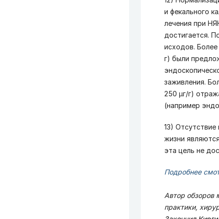
и фекального к
лечения при НЯ
достигается. П
исходов. Более
г) были предло
эндоскопическо
заживления. Бо
250 μг/г) отра
(например эндо
13) Отсутствие
жизни являются
эта цель не до
Подробнее смот
Автор обзоров 
практики, хиру
Закончил Кирги