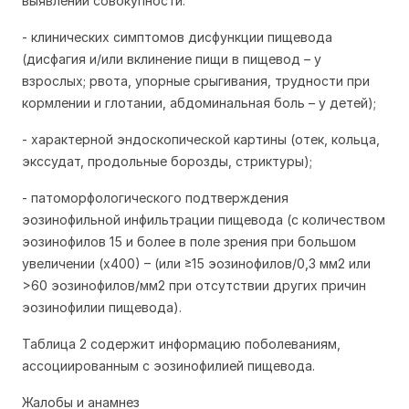
выявлении совокупности:
- клинических симптомов дисфункции пищевода
(дисфагия и/или вклинение пищи в пищевод – у
взрослых; рвота, упорные срыгивания, трудности при
кормлении и глотании, абдоминальная боль – у детей);
- характерной эндоскопической картины (отек, кольца,
экссудат, продольные борозды, стриктуры);
- патоморфологического подтверждения
эозинофильной инфильтрации пищевода (с количеством
эозинофилов 15 и более в поле зрения при большом
увеличении (х400) – (или ≥15 эозинофилов/0,3 мм2 или
>60 эозинофилов/мм2 при отсутствии других причин
эозинофилии пищевода).
Таблица 2 содержит информацию поболеваниям,
ассоциированным с эозинофилией пищевода.
Жалобы и анамнез