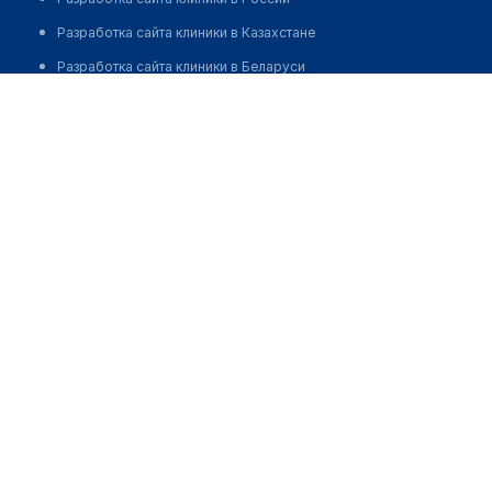
Разработка сайта клиники в Казахстане
Разработка сайта клиники в Беларуси
Разработка сайта клиники в Кыргызстане
Разработка сайта клиники в Узбекистане
для бизнеса
Партнёрство, инвестиции
Размещение рекламы
Разработчикам и стартапам
Медицинским ассоциациям
Корпорациям и регионам
о нас
Пользовательское соглашение
О проекте
Команда