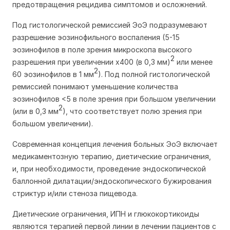
предотвращения рецидива симптомов и осложнений.
Под гистологической ремиссией ЭоЭ подразумевают
разрешение эозинофильного воспаления (5-15
эозинофилов в поле зрения микроскопа высокого
2
разрешения при увеличении х400 (в 0,3 мм)
или менее
2
60 эозинофилов в 1 мм
). Под полной гистологической
ремиссией понимают уменьшение количества
эозинофилов <5 в поле зрения при большом увеличении
2
(или в 0,3 мм
), что соответствует полю зрения при
большом увеличении).
Современная концепция лечения больных ЭоЭ включает
медикаментозную терапию, диетические ограничения,
и, при необходимости, проведение эндоскопической
баллонной дилатации/эндоскопического бужирования
стриктур и/или стеноза пищевода.
Диетические ограничения, ИПН и глюкокортикоиды
являются терапией первой линии в лечении пациентов с