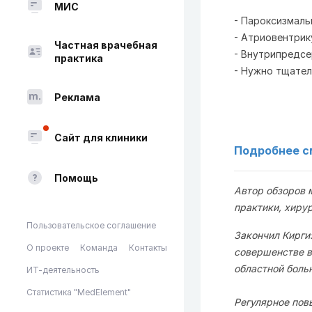
МИС
- Пароксизмаль
- Атриовентрик
Частная врачебная
- Внутрипредсе
практика
- Нужно тщател
Реклама
Сайт для клиники
Подробнее с
Помощь
Автор обзоров 
практики, хиру
Пользовательское соглашение
Закончил Кирги
О проекте
Команда
Контакты
совершенстве в
областной боль
ИТ-деятельность
Статистика "MedElement"
Регулярное повы