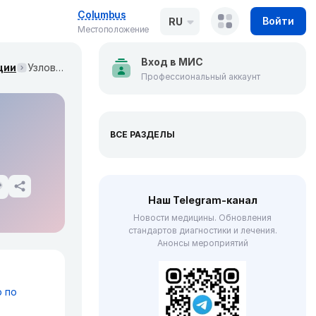
Columbus
Войти
RU
Местоположение
Вход в МИС
ции
Узловая тахикардия (JACC: Clinical Electrophysiology, февраль 2023)
Профессиональный аккаунт
ВСЕ РАЗДЕЛЫ
Наш Telegram-канал
Новости медицины. Обновления
стандартов диагностики и лечения.
Анонсы мероприятий
 по