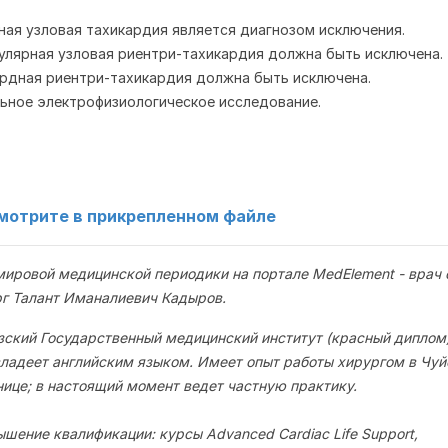
ная узловая тахикардия является диагнозом исключения.
улярная узловая риентри-тахикардия должна быть исключена.
рдная риентри-тахикардия должна быть исключена.
ьное электрофизиологическое исследование.
мотрите в прикрепленном файле
мировой медицинской периодики на портале MedElement - врач
рг Талант Иманалиевич Кадыров.
зский Государственный медицинский институт (красный диплом)
ладеет английским языком. Имеет опыт работы хирургом в Чуй
нице; в настоящий момент ведет частную практику.
шение квалификации: курсы Advanced Cardiac Life Support,