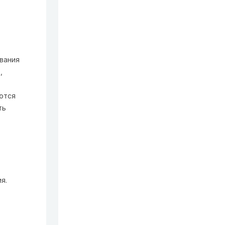
вания
,
ются
ть
я.