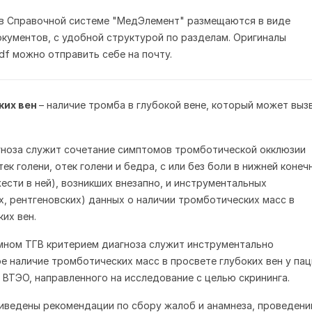
 в Справочной системе "МедЭлемент" размещаются в виде
кументов, с удобной структурой по разделам. Оригиналы
df можно отправить себе на почту.
ких вен
– наличие тромба в глубокой вене, который может выз
ноза служит сочетание симптомов тромботической окклюзии
тек голени, отек голени и бедра, с или без боли в нижней конеч
сти в ней), возникших внезапно, и инструментальных
х, рентгеновских) данных о наличии тромботических масс в
ких вен.
мном ТГВ критерием диагноза служит инструментально
 наличие тромботических масс в просвете глубоких вен у па
а ВТЭО, направленного на исследование с целью скрининга.
иведены рекомендации по сбору жалоб и анамнеза, проведен