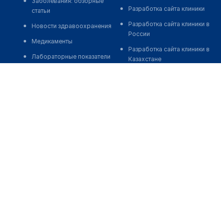
Заболевания: обзорные
Разработка сайта клиники
статьи
Разработка сайта клиники в
Новости здравоохранения
России
Медикаменты
Разработка сайта клиники в
Лабораторные показатели
Казахстане
Медицинские термины
Разработка сайта клиники в
Беларуси
Мобильные приложения
Разработка сайта клиники в
Кыргызстане
Разработка сайта клиники в
Узбекистане
о нас
medelement global
иции
Пользовательское
Русская версия
соглашение
Қазақша нұсқасы
О проекте
ртапам
O'zbekcha versiyasi
Команда
ациям
English version