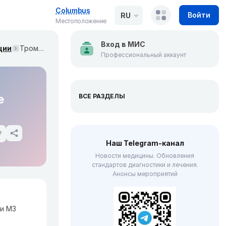
Columbus
Войти
RU
Местоположение
Вход в МИС
ции
Тромбоз глубоких вен конечностей. Клинические рекомендации МЗ России
Профессиональный аккаунт
е
ВСЕ РАЗДЕЛЫ
Наш Telegram-канал
Новости медицины. Обновления
стандартов диагностики и лечения.
Анонсы мероприятий
и МЗ