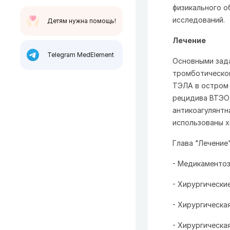
физикального о
исследований.
Детям нужна помощь!
Лечение
Telegram MedElement
Основными зада
тромботическог
ТЭЛА в остром 
рецидива ВТЭО 
антикоагулянтн
использованы х
Глава "Лечени
- Медикаментоз
- Хирургически
- Хирургическа
- Хирургическа