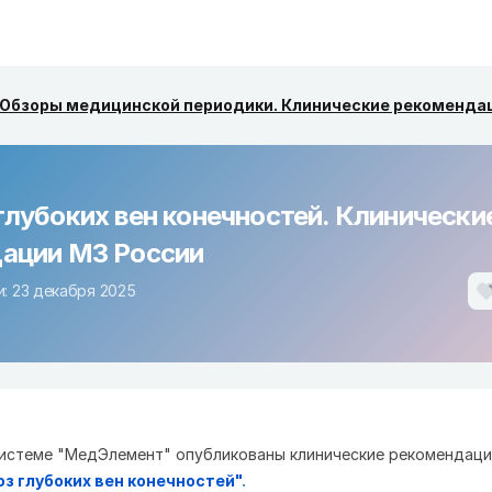
Обзоры медицинской периодики. Клинические рекоменда
глубоких вен конечностей. Клинически
ации МЗ России
: 23 декабря 2025
истеме "МедЭлемент" опубликованы клинические рекомендаци
з глубоких вен конечностей"
.