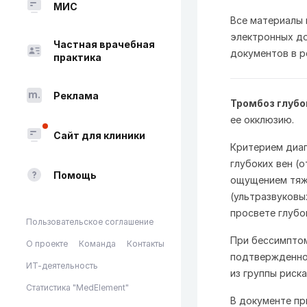
МИС
Все материалы
электронных до
Частная врачебная
документов в p
практика
Реклама
Тромбоз глубо
ее окклюзию.
Сайт для клиники
Критерием диаг
глубоких вен (о
Помощь
ощущением тяже
(ультразвуковы
просвете глубо
Пользовательское соглашение
При бессимпто
О проекте
Команда
Контакты
подтвержденное
ИТ-деятельность
из группы риск
Статистика "MedElement"
В документе пр