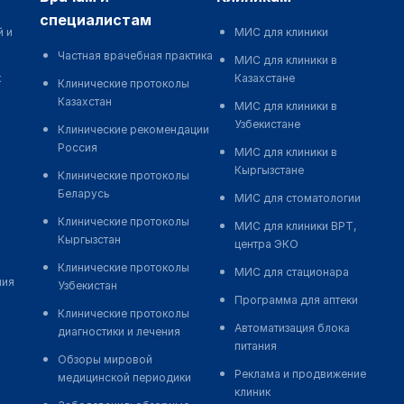
специалистам
й и
МИС для клиники
Частная врачебная практика
МИС для клиники в
к
Казахстане
Клинические протоколы
Казахстан
МИС для клиники в
Узбекистане
Клинические рекомендации
Россия
МИС для клиники в
Кыргызстане
Клинические протоколы
Беларусь
МИС для стоматологии
Клинические протоколы
МИС для клиники ВРТ,
Кыргызстан
центра ЭКО
Клинические протоколы
МИС для стационара
ния
Узбекистан
Программа для аптеки
Клинические протоколы
Автоматизация блока
диагностики и лечения
питания
Обзоры мировой
Реклама и продвижение
медицинской периодики
клиник