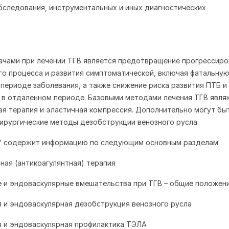
бследования, инструментальных и иных диагностических
чами при лечении ТГВ является предотвращение прогрессиро
о процесса и развития симптоматической, включая фатальную
периоде заболевания, а также снижение риска развития ПТБ и
в отдаленном периоде. Базовыми методами лечения ТГВ явля
ая терапия и эластичная компрессия. Дополнительно могут бы
ирургические методы дезобструкции венозного русла.
е" содержит информацию по следующим основным разделам:
ная (антикоагулянтная) терапия
е и эндоваскулярные вмешательства при ТГВ – общие положени
я и эндоваскулярная дезобструкция венозного русла
я и эндоваскулярная профилактика ТЭЛА