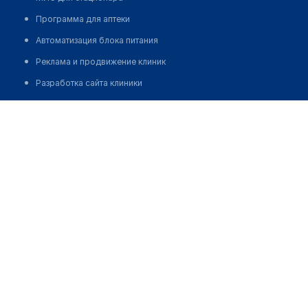
Программа для аптеки
Автоматизация блока питания
Реклама и продвижение клиник
Разработка сайта клиники
Разработка сайта клиники в России
Разработка сайта клиники в Казахстане
Разработка сайта клиники в Беларуси
Разработка сайта клиники в Кыргызстане
Разработка сайта клиники в Узбекистане
для бизнеса
Партнёрство, инвестиции
Размещение рекламы
Разработчикам и стартапам
Медицинским ассоциациям