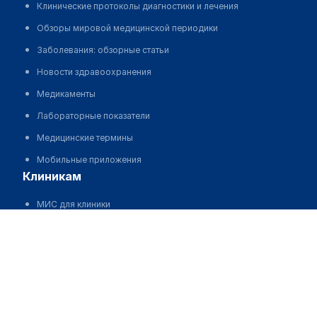
Клинические протоколы диагностики и лечения
Обзоры мировой медицинской периодики
Заболевания: обзорные статьи
Новости здравоохранения
Медикаменты
Лабораторные показатели
Медицинские термины
Мобильные приложения
клиникам
МИС для клиники
МИС для клиники в Казахстане
МИС для клиники в Узбекистане
МИС для клиники в Кыргызстане
МИС для стоматологии
МИС для клиники ВРТ, центра ЭКО