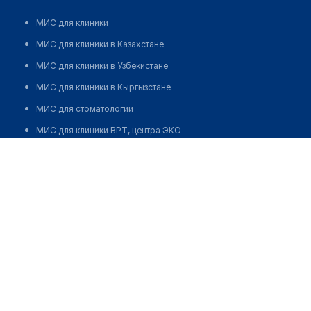
МИС для клиники
МИС для клиники в Казахстане
МИС для клиники в Узбекистане
МИС для клиники в Кыргызстане
МИС для стоматологии
МИС для клиники ВРТ, центра ЭКО
МИС для стационара
Программа для аптеки
Автоматизация блока питания
Реклама и продвижение клиник
Разработка сайта клиники
Разработка сайта клиники в России
Разработка сайта клиники в Казахстане
Разработка сайта клиники в Беларуси