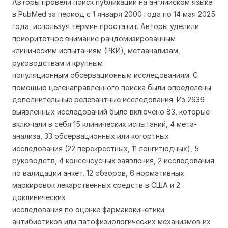
Авторы
провели поиск публикаций на английском языке
в PubMed
за
период с 1 января 2000 года по 14 мая 2025
года, используя термин простатит.
Авторы
уделили
приоритетное внимание рандомизированным
клиническим испытаниям (РКИ), метаанализам,
руковод
ствам
и крупным
популяционным
обсервационным
исследованиям. С
помощью целенаправленного поиска были определены
дополнительные релевантные исследования. Из 2636
выявленных исследований было включено 83, которые
включали в себя 15 клинических испытаний, 4 мета-
анализа, 33 обсервационных или когортных
исследования (22 перекрестных, 11 лонгитюдных), 5
р
уководств
, 4
консенсусных
заявления, 2 исследования
по валидации анкет, 12 обзоров, 6 нормативных
маркировок лекарственных средств в США и 2
доклинических
исследования
по
оценк
е
фармакокинетики
антибиотиков или патофизиологических механизмов их