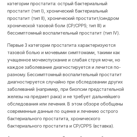
категории простатита: острый бактериальный
простатит (тип I), хронический бактериальный
простатит (тип II), хронический простатит/синдром
хронической тазовой боли (CP/CPPS; тип III) и
бессимптомный воспалительный простатит (тип IV).
Первые 3 категории простатита характеризуются
тазовой болью и
мочевыми
симптомами, такими как
учащенное мочеиспускание и слабая струя мочи, но
каждое заболевание диагностируется и лечится по-
разному. Бессимптомный воспалительный простатит
диагностируется случайно при обследовании других
заболеваний (например, при биопсии предстательной
железы на предмет рака) и не требует дальнейшего
обследования или лечения. В этом обзоре обобщены
современные данные по оценке и лечению острого
бактериального простатита, хронического
бактериального простатита и CP/CPPS (вставка).