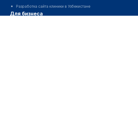
Разработка сайта клиники в Узбекистане
для бизнеса
Партнёрство, инвестиции
Размещение рекламы
Разработчикам и стартапам
Медицинским ассоциациям
Корпорациям и регионам
о нас
Пользовательское соглашение
О проекте
Команда
Статистика "МедЭлемент"
Контакты
Выходные данные