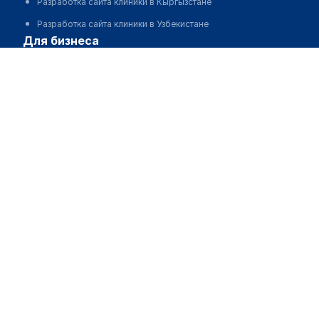
Разработка сайта клиники в Кыргызстане
Разработка сайта клиники в Узбекистане
для бизнеса
Партнёрство, инвестиции
Размещение рекламы
Разработчикам и стартапам
Медицинским ассоциациям
Корпорациям и регионам
о нас
Пользовательское соглашение
О проекте
Команда
Статистика "МедЭлемент"
Контакты
Выходные данные